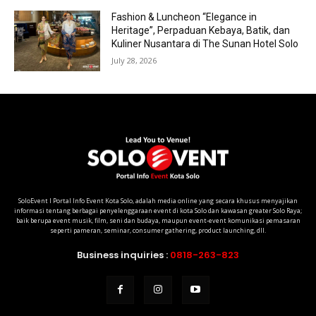
Fashion & Luncheon “Elegance in
Heritage”, Perpaduan Kebaya, Batik, dan
Kuliner Nusantara di The Sunan Hotel Solo
July 28, 2026
SoloEvent I Portal Info Event Kota Solo, adalah media online yang secara khusus menyajikan
informasi tentang berbagai penyelenggaraan event di kota Solo dan kawasan greater Solo Raya;
baik berupa event musik, film, seni dan budaya, maupun event-event komunikasi pemasaran
seperti pameran, seminar, consumer gathering, product launching, dll.
Business inquiries :
0818-263-823