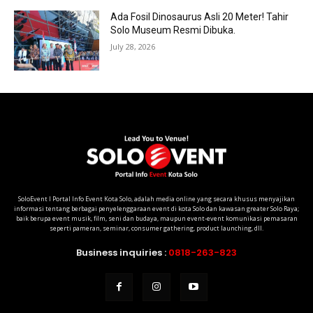
Ada Fosil Dinosaurus Asli 20 Meter! Tahir
Solo Museum Resmi Dibuka.
July 28, 2026
SoloEvent I Portal Info Event Kota Solo, adalah media online yang secara khusus menyajikan
informasi tentang berbagai penyelenggaraan event di kota Solo dan kawasan greater Solo Raya;
baik berupa event musik, film, seni dan budaya, maupun event-event komunikasi pemasaran
seperti pameran, seminar, consumer gathering, product launching, dll.
Business inquiries :
0818-263-823