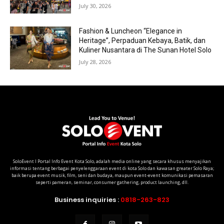
July 30, 2026
Fashion & Luncheon “Elegance in
Heritage”, Perpaduan Kebaya, Batik, dan
Kuliner Nusantara di The Sunan Hotel Solo
July 28, 2026
SoloEvent I Portal Info Event Kota Solo, adalah media online yang secara khusus menyajikan
informasi tentang berbagai penyelenggaraan event di kota Solo dan kawasan greater Solo Raya;
baik berupa event musik, film, seni dan budaya, maupun event-event komunikasi pemasaran
seperti pameran, seminar, consumer gathering, product launching, dll.
Business inquiries :
0818-263-823