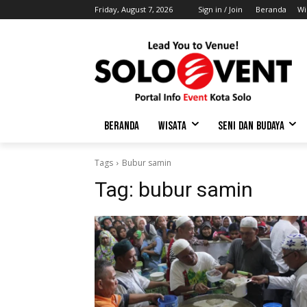
Friday, August 7, 2026
Sign in / Join
Beranda
Wi
BERANDA
WISATA
SENI DAN BUDAYA
Tags
Bubur samin
Tag:
bubur samin