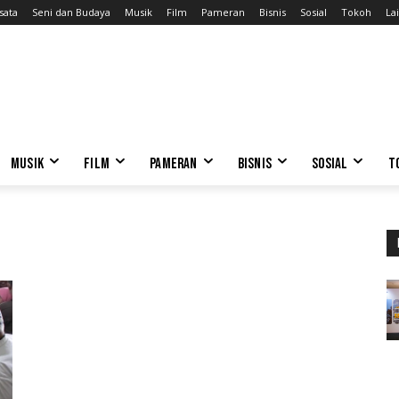
sata
Seni dan Budaya
Musik
Film
Pameran
Bisnis
Sosial
Tokoh
Lai
MUSIK
FILM
PAMERAN
BISNIS
SOSIAL
T