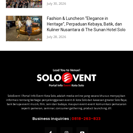
July 30, 2026
Fashion & Luncheon “Elegance in
Heritage”, Perpaduan Kebaya, Batik, dan
Kuliner Nusantara di The Sunan Hotel Solo
July 28, 2026
SoloEvent I Portal Info Event Kota Solo, adalah media online yang secara khusus menyajikan
informasi tentang berbagai penyelenggaraan event di kota Solo dan kawasan greater Solo Raya;
baik berupa event musik, film, seni dan budaya, maupun event-event komunikasi pemasaran
seperti pameran, seminar, consumer gathering, product launching, dll.
Business inquiries :
0818-263-823