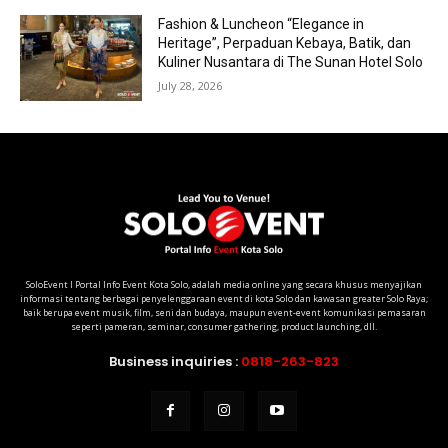
Fashion & Luncheon “Elegance in
Heritage”, Perpaduan Kebaya, Batik, dan
Kuliner Nusantara di The Sunan Hotel Solo
July 28, 2026
SoloEvent I Portal Info Event Kota Solo, adalah media online yang secara khusus menyajikan
informasi tentang berbagai penyelenggaraan event di kota Solo dan kawasan greater Solo Raya;
baik berupa event musik, film, seni dan budaya, maupun event-event komunikasi pemasaran
seperti pameran, seminar, consumer gathering, product launching, dll.
Business inquiries :
0818-263-823