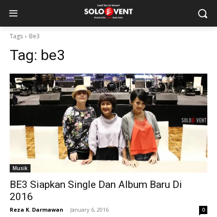
Tags
Be3
Tag:
be3
Musik
BE3 Siapkan Single Dan Album Baru Di
2016
Reza K. Darmawan
-
January 6, 2016
0