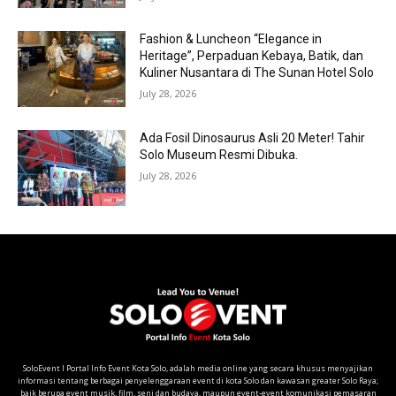
Fashion & Luncheon “Elegance in
Heritage”, Perpaduan Kebaya, Batik, dan
Kuliner Nusantara di The Sunan Hotel Solo
July 28, 2026
Ada Fosil Dinosaurus Asli 20 Meter! Tahir
Solo Museum Resmi Dibuka.
July 28, 2026
SoloEvent I Portal Info Event Kota Solo, adalah media online yang secara khusus menyajikan
informasi tentang berbagai penyelenggaraan event di kota Solo dan kawasan greater Solo Raya;
baik berupa event musik, film, seni dan budaya, maupun event-event komunikasi pemasaran