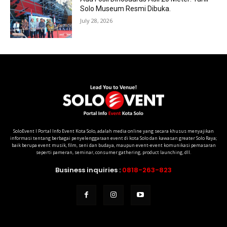
Solo Museum Resmi Dibuka.
July 28, 2026
SoloEvent I Portal Info Event Kota Solo, adalah media online yang secara khusus menyajikan
informasi tentang berbagai penyelenggaraan event di kota Solo dan kawasan greater Solo Raya;
baik berupa event musik, film, seni dan budaya, maupun event-event komunikasi pemasaran
seperti pameran, seminar, consumer gathering, product launching, dll.
Business inquiries :
0818-263-823