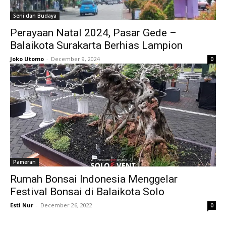
Seni dan Budaya
Perayaan Natal 2024, Pasar Gede –
Balaikota Surakarta Berhias Lampion
Joko Utomo
-
December 9, 2024
0
Pameran
Rumah Bonsai Indonesia Menggelar
Festival Bonsai di Balaikota Solo
Esti Nur
-
December 26, 2022
0