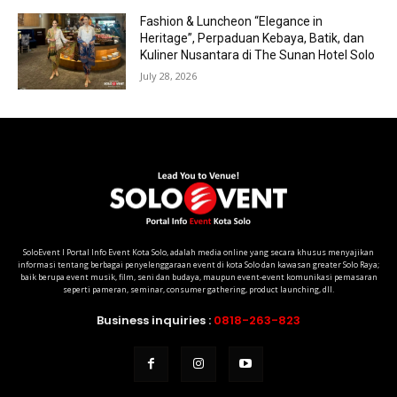
Fashion & Luncheon “Elegance in
Heritage”, Perpaduan Kebaya, Batik, dan
Kuliner Nusantara di The Sunan Hotel Solo
July 28, 2026
SoloEvent I Portal Info Event Kota Solo, adalah media online yang secara khusus menyajikan
informasi tentang berbagai penyelenggaraan event di kota Solo dan kawasan greater Solo Raya;
baik berupa event musik, film, seni dan budaya, maupun event-event komunikasi pemasaran
seperti pameran, seminar, consumer gathering, product launching, dll.
Business inquiries :
0818-263-823