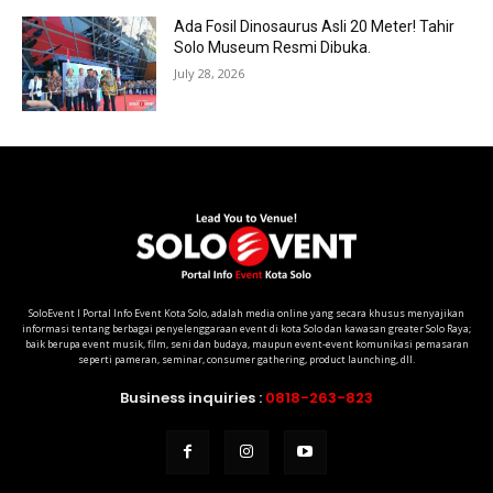
Ada Fosil Dinosaurus Asli 20 Meter! Tahir
Solo Museum Resmi Dibuka.
July 28, 2026
SoloEvent I Portal Info Event Kota Solo, adalah media online yang secara khusus menyajikan
informasi tentang berbagai penyelenggaraan event di kota Solo dan kawasan greater Solo Raya;
baik berupa event musik, film, seni dan budaya, maupun event-event komunikasi pemasaran
seperti pameran, seminar, consumer gathering, product launching, dll.
Business inquiries :
0818-263-823