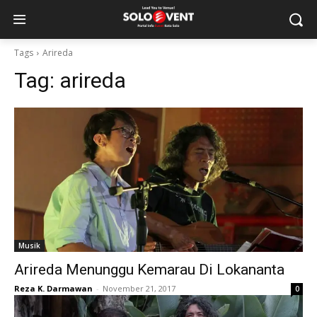
Tags
Arireda
Tag:
arireda
Musik
Arireda Menunggu Kemarau Di Lokananta
Reza K. Darmawan
-
November 21, 2017
0