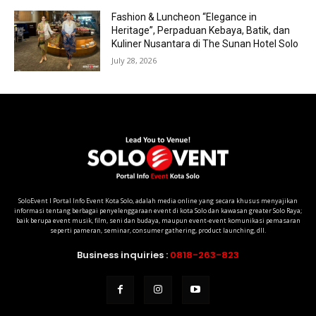
Fashion & Luncheon “Elegance in
Heritage”, Perpaduan Kebaya, Batik, dan
Kuliner Nusantara di The Sunan Hotel Solo
July 28, 2026
SoloEvent I Portal Info Event Kota Solo, adalah media online yang secara khusus menyajikan
informasi tentang berbagai penyelenggaraan event di kota Solo dan kawasan greater Solo Raya;
baik berupa event musik, film, seni dan budaya, maupun event-event komunikasi pemasaran
seperti pameran, seminar, consumer gathering, product launching, dll.
Business inquiries :
0818-263-823