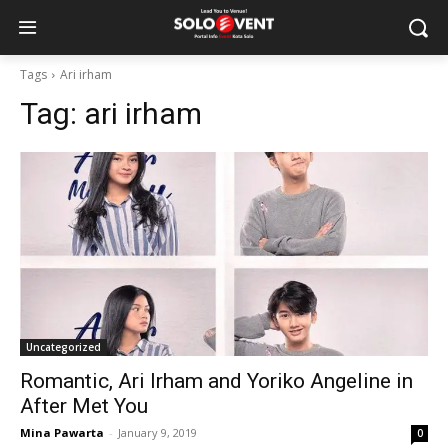
Tags
Ari irham
Tag:
ari irham
Uncategorized
Romantic, Ari Irham and Yoriko Angeline in
After Met You
Mina Pawarta
-
January 9, 2019
0