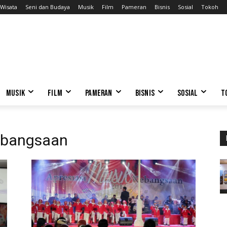
Wisata
Seni dan Budaya
Musik
Film
Pameran
Bisnis
Sosial
Tokoh
MUSIK
FILM
PAMERAN
BISNIS
SOSIAL
T
kebangsaan