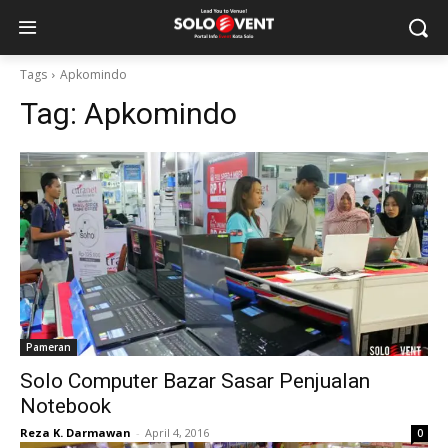
Tags
Apkomindo
Tag:
Apkomindo
Pameran
Solo Computer Bazar Sasar Penjualan
Notebook
Reza K. Darmawan
-
April 4, 2016
0