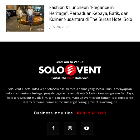
Fashion & Luncheon “Elegance in
Heritage”, Perpaduan Kebaya, Batik, dan
Kuliner Nusantara di The Sunan Hotel Solo
July 28, 2026
SoloEvent I Portal Info Event Kota Solo, adalah media online yang secara khusus menyajikan
informasi tentang berbagai penyelenggaraan event di kota Solo dan kawasan greater Solo Raya;
baik berupa event musik, film, seni dan budaya, maupun event-event komunikasi pemasaran
seperti pameran, seminar, consumer gathering, product launching, dll.
Business inquiries :
0818-263-823