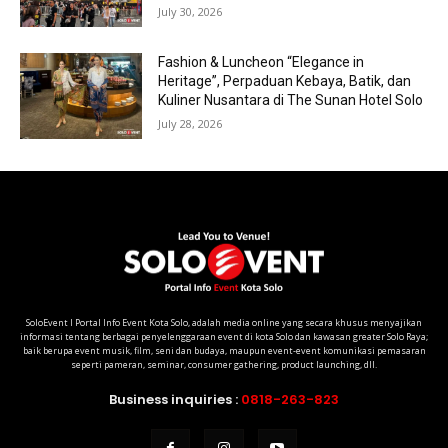
July 30, 2026
Fashion & Luncheon “Elegance in
Heritage”, Perpaduan Kebaya, Batik, dan
Kuliner Nusantara di The Sunan Hotel Solo
July 28, 2026
SoloEvent I Portal Info Event Kota Solo, adalah media online yang secara khusus menyajikan
informasi tentang berbagai penyelenggaraan event di kota Solo dan kawasan greater Solo Raya;
baik berupa event musik, film, seni dan budaya, maupun event-event komunikasi pemasaran
seperti pameran, seminar, consumer gathering, product launching, dll.
Business inquiries :
0818-263-823