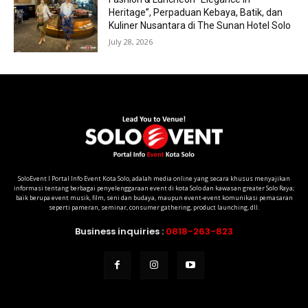
Heritage”, Perpaduan Kebaya, Batik, dan
Kuliner Nusantara di The Sunan Hotel Solo
July 28, 2026
SoloEvent I Portal Info Event Kota Solo, adalah media online yang secara khusus menyajikan
informasi tentang berbagai penyelenggaraan event di kota Solo dan kawasan greater Solo Raya;
baik berupa event musik, film, seni dan budaya, maupun event-event komunikasi pemasaran
seperti pameran, seminar, consumer gathering, product launching, dll.
Business inquiries :
0818-263-823