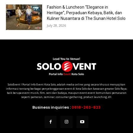
Fashion & Luncheon “Elegance in
Heritage”, Perpaduan Kebaya, Batik, dan
Kuliner Nusantara di The Sunan Hotel Solo
July 28, 2026
SoloEvent I Portal Info Event Kota Solo, adalah media online yang secara khusus menyajikan
informasi tentang berbagai penyelenggaraan event di kota Solo dan kawasan greater Solo Raya;
baik berupa event musik, film, seni dan budaya, maupun event-event komunikasi pemasaran
seperti pameran, seminar, consumer gathering, product launching, dll.
Business inquiries :
0818-263-823