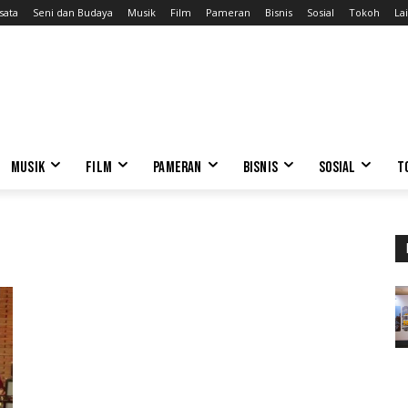
sata
Seni dan Budaya
Musik
Film
Pameran
Bisnis
Sosial
Tokoh
Lai
MUSIK
FILM
PAMERAN
BISNIS
SOSIAL
T