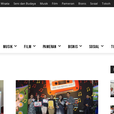
Wisata
Seni dan Budaya
Musik
Film
Pameran
Bisnis
Sosial
Tokoh
MUSIK
FILM
PAMERAN
BISNIS
SOSIAL
T