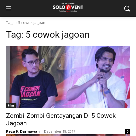
Tags
5 cowok jagoan
Tag:
5 cowok jagoan
Film
Zombi-Zombi Gentayangan Di 5 Cowok
Jagoan
Reza K. Darmawan
-
December 18, 2017
0