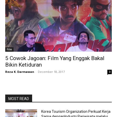
Film
5 Cowok Jagoan: Film Yang Enggak Bakal
Bikin Ketiduran
Reza K. Darmawan
-
December 18, 2017
0
MOST READ
Korea Tourism Organization Perkuat Kerja
Sama denganIndustri Pariwisata melalui