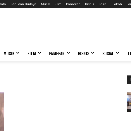
sata
Seni dan Budaya
Musik
Film
Pameran
Bisnis
Sosial
Tokoh
Lai
MUSIK
FILM
PAMERAN
BISNIS
SOSIAL
T