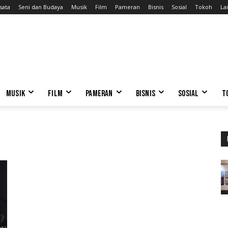
sata
Seni dan Budaya
Musik
Film
Pameran
Bisnis
Sosial
Tokoh
Lai
MUSIK
FILM
PAMERAN
BISNIS
SOSIAL
T