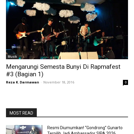
Musik
Mengarungi Semesta Bunyi Di Rapmafest
#3 (Bagian 1)
Reza K. Darmawan
-
November 18, 2016
0
MOST READ
Resmi Diumumkan! “Gondrong” Gunarto
Terpilih Jadi Ambassador SIPA 2026.