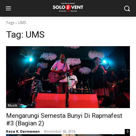
Tags
UMS
Tag:
UMS
Musik
Mengarungi Semesta Bunyi Di Rapmafest
#3 (Bagian 2)
Reza K. Darmawan
-
November 18, 2016
0