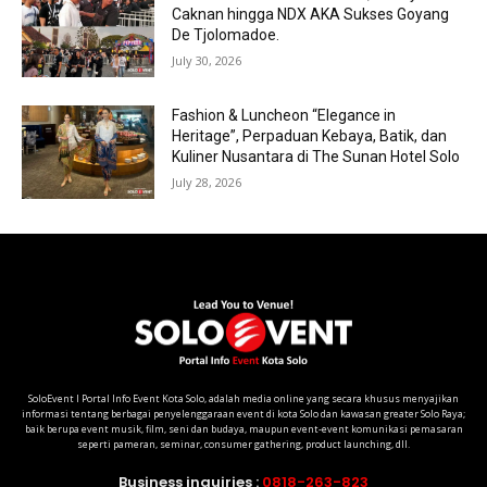
Caknan hingga NDX AKA Sukses Goyang
De Tjolomadoe.
July 30, 2026
Fashion & Luncheon “Elegance in
Heritage”, Perpaduan Kebaya, Batik, dan
Kuliner Nusantara di The Sunan Hotel Solo
July 28, 2026
SoloEvent I Portal Info Event Kota Solo, adalah media online yang secara khusus menyajikan
informasi tentang berbagai penyelenggaraan event di kota Solo dan kawasan greater Solo Raya;
baik berupa event musik, film, seni dan budaya, maupun event-event komunikasi pemasaran
seperti pameran, seminar, consumer gathering, product launching, dll.
Business inquiries :
0818-263-823