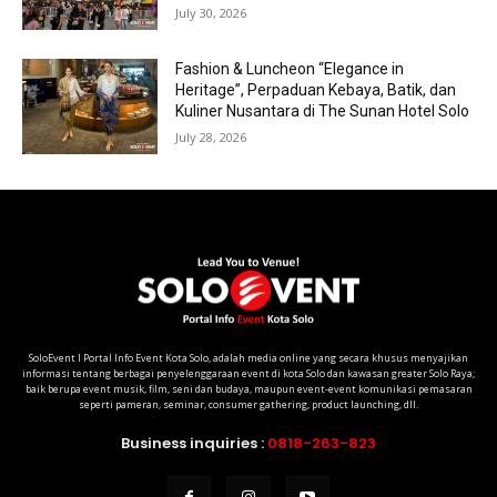
July 30, 2026
Fashion & Luncheon “Elegance in
Heritage”, Perpaduan Kebaya, Batik, dan
Kuliner Nusantara di The Sunan Hotel Solo
July 28, 2026
SoloEvent I Portal Info Event Kota Solo, adalah media online yang secara khusus menyajikan
informasi tentang berbagai penyelenggaraan event di kota Solo dan kawasan greater Solo Raya;
baik berupa event musik, film, seni dan budaya, maupun event-event komunikasi pemasaran
seperti pameran, seminar, consumer gathering, product launching, dll.
Business inquiries :
0818-263-823