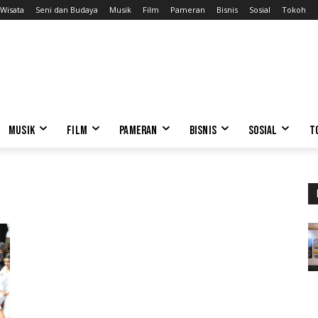
Wisata
Seni dan Budaya
Musik
Film
Pameran
Bisnis
Sosial
Tokoh
MUSIK
FILM
PAMERAN
BISNIS
SOSIAL
T