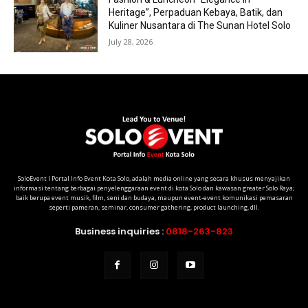
Heritage”, Perpaduan Kebaya, Batik, dan
Kuliner Nusantara di The Sunan Hotel Solo
July 28, 2026
SoloEvent I Portal Info Event Kota Solo, adalah media online yang secara khusus menyajikan
informasi tentang berbagai penyelenggaraan event di kota Solo dan kawasan greater Solo Raya;
baik berupa event musik, film, seni dan budaya, maupun event-event komunikasi pemasaran
seperti pameran, seminar, consumer gathering, product launching, dll.
Business inquiries :
0818-263-823