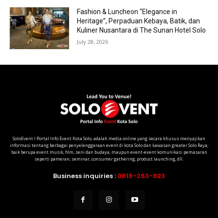
Fashion & Luncheon “Elegance in
Heritage”, Perpaduan Kebaya, Batik, dan
Kuliner Nusantara di The Sunan Hotel Solo
July 28, 2026
SoloEvent I Portal Info Event Kota Solo, adalah media online yang secara khusus menyajikan
informasi tentang berbagai penyelenggaraan event di kota Solo dan kawasan greater Solo Raya;
baik berupa event musik, film, seni dan budaya, maupun event-event komunikasi pemasaran
seperti pameran, seminar, consumer gathering, product launching, dll.
Business inquiries :
0818-263-823