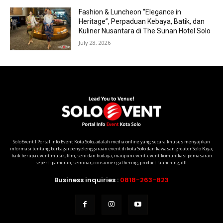
Fashion & Luncheon “Elegance in
Heritage”, Perpaduan Kebaya, Batik, dan
Kuliner Nusantara di The Sunan Hotel Solo
July 28, 2026
SoloEvent I Portal Info Event Kota Solo, adalah media online yang secara khusus menyajikan
informasi tentang berbagai penyelenggaraan event di kota Solo dan kawasan greater Solo Raya;
baik berupa event musik, film, seni dan budaya, maupun event-event komunikasi pemasaran
seperti pameran, seminar, consumer gathering, product launching, dll.
Business inquiries :
0818-263-823