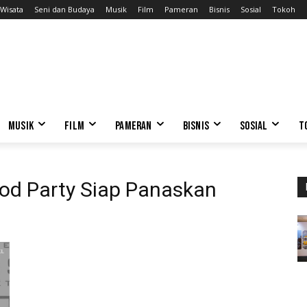
Wisata
Seni dan Budaya
Musik
Film
Pameran
Bisnis
Sosial
Tokoh
MUSIK
FILM
PAMERAN
BISNIS
SOSIAL
T
o
od Party Siap Panaskan