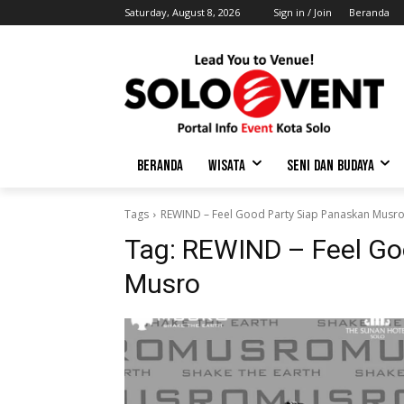
Saturday, August 8, 2026
Sign in / Join
Beranda
BERANDA
WISATA
SENI DAN BUDAYA
Tags
REWIND – Feel Good Party Siap Panaskan Musr
Tag:
REWIND – Feel Go
Musro