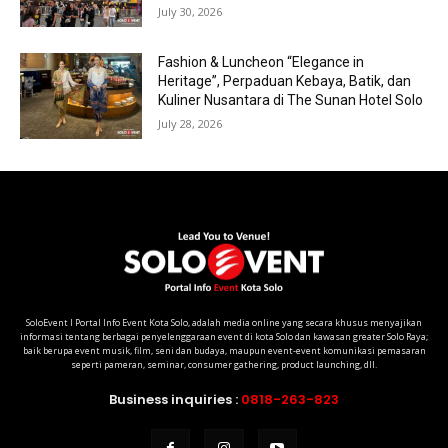
July 30, 2026
Fashion & Luncheon “Elegance in
Heritage”, Perpaduan Kebaya, Batik, dan
Kuliner Nusantara di The Sunan Hotel Solo
July 28, 2026
SoloEvent I Portal Info Event Kota Solo, adalah media online yang secara khusus menyajikan
informasi tentang berbagai penyelenggaraan event di kota Solo dan kawasan greater Solo Raya;
baik berupa event musik, film, seni dan budaya, maupun event-event komunikasi pemasaran
seperti pameran, seminar, consumer gathering, product launching, dll.
Business inquiries :
0818-263-823