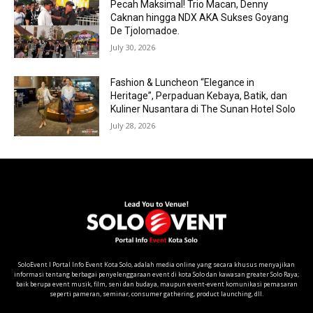
Pecah Maksimal! Trio Macan, Denny
Caknan hingga NDX AKA Sukses Goyang
De Tjolomadoe.
July 30, 2026
Fashion & Luncheon “Elegance in
Heritage”, Perpaduan Kebaya, Batik, dan
Kuliner Nusantara di The Sunan Hotel Solo
July 28, 2026
SoloEvent I Portal Info Event Kota Solo, adalah media online yang secara khusus menyajikan
informasi tentang berbagai penyelenggaraan event di kota Solo dan kawasan greater Solo Raya;
baik berupa event musik, film, seni dan budaya, maupun event-event komunikasi pemasaran
seperti pameran, seminar, consumer gathering, product launching, dll.