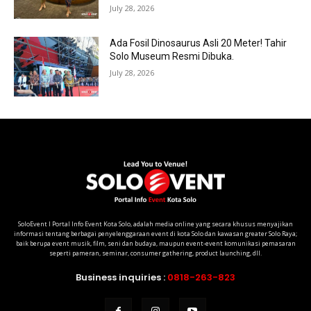
July 28, 2026
Ada Fosil Dinosaurus Asli 20 Meter! Tahir
Solo Museum Resmi Dibuka.
July 28, 2026
SoloEvent I Portal Info Event Kota Solo, adalah media online yang secara khusus menyajikan
informasi tentang berbagai penyelenggaraan event di kota Solo dan kawasan greater Solo Raya;
baik berupa event musik, film, seni dan budaya, maupun event-event komunikasi pemasaran
seperti pameran, seminar, consumer gathering, product launching, dll.
Business inquiries :
0818-263-823