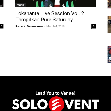
Musik
y
Lokananta Live Session Vol. 2
Tampilkan Pure Saturday
Reza K. Darmawan
-
March 4, 2016
0
0