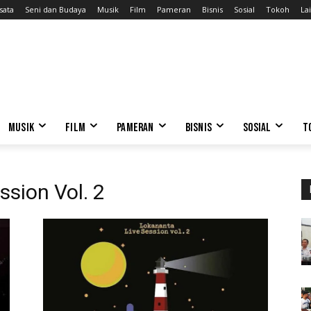
sata
Seni dan Budaya
Musik
Film
Pameran
Bisnis
Sosial
Tokoh
Lai
MUSIK
FILM
PAMERAN
BISNIS
SOSIAL
T
ssion Vol. 2