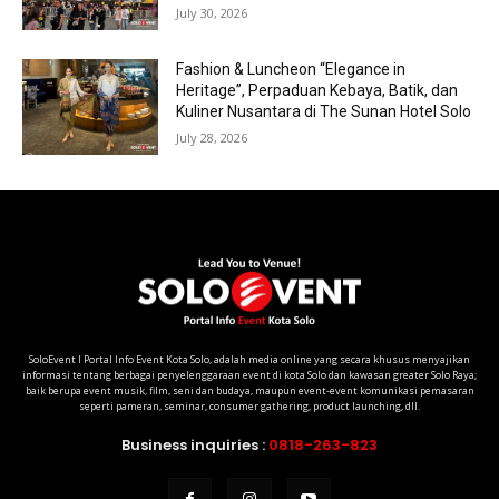
July 30, 2026
Fashion & Luncheon “Elegance in
Heritage”, Perpaduan Kebaya, Batik, dan
Kuliner Nusantara di The Sunan Hotel Solo
July 28, 2026
SoloEvent I Portal Info Event Kota Solo, adalah media online yang secara khusus menyajikan
informasi tentang berbagai penyelenggaraan event di kota Solo dan kawasan greater Solo Raya;
baik berupa event musik, film, seni dan budaya, maupun event-event komunikasi pemasaran
seperti pameran, seminar, consumer gathering, product launching, dll.
Business inquiries :
0818-263-823