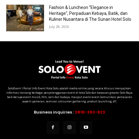
Fashion & Luncheon “Elegance in
Heritage”, Perpaduan Kebaya, Batik, dan
Kuliner Nusantara di The Sunan Hotel Solo
July 28, 2026
SoloEvent I Portal Info Event Kota Solo, adalah media online yang secara khusus menyajikan
informasi tentang berbagai penyelenggaraan event di kota Solo dan kawasan greater Solo Raya;
baik berupa event musik, film, seni dan budaya, maupun event-event komunikasi pemasaran
seperti pameran, seminar, consumer gathering, product launching, dll.
Business inquiries :
0818-263-823