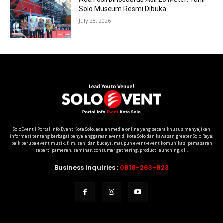
Solo Museum Resmi Dibuka.
July 28, 2026
SoloEvent I Portal Info Event Kota Solo, adalah media online yang secara khusus menyajikan
informasi tentang berbagai penyelenggaraan event di kota Solo dan kawasan greater Solo Raya;
baik berupa event musik, film, seni dan budaya, maupun event-event komunikasi pemasaran
seperti pameran, seminar, consumer gathering, product launching, dll.
Business inquiries :
0818-263-823