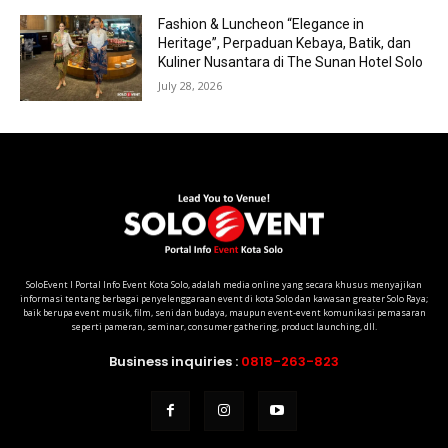
Fashion & Luncheon “Elegance in
Heritage”, Perpaduan Kebaya, Batik, dan
Kuliner Nusantara di The Sunan Hotel Solo
July 28, 2026
SoloEvent I Portal Info Event Kota Solo, adalah media online yang secara khusus menyajikan
informasi tentang berbagai penyelenggaraan event di kota Solo dan kawasan greater Solo Raya;
baik berupa event musik, film, seni dan budaya, maupun event-event komunikasi pemasaran
seperti pameran, seminar, consumer gathering, product launching, dll.
Business inquiries :
0818-263-823