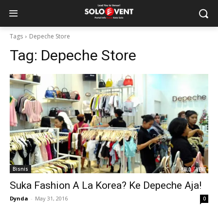
Tags
Depeche Store
Tag:
Depeche Store
Bisnis
Suka Fashion A La Korea? Ke Depeche Aja!
Dynda
-
May 31, 2016
0