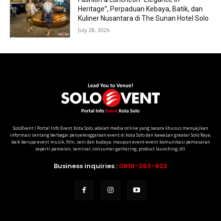
Heritage”, Perpaduan Kebaya, Batik, dan
Kuliner Nusantara di The Sunan Hotel Solo
July 28, 2026
SoloEvent I Portal Info Event Kota Solo, adalah media online yang secara khusus menyajikan
informasi tentang berbagai penyelenggaraan event di kota Solo dan kawasan greater Solo Raya;
baik berupa event musik, film, seni dan budaya, maupun event-event komunikasi pemasaran
seperti pameran, seminar, consumer gathering, product launching, dll.
Business inquiries :
0818-263-823