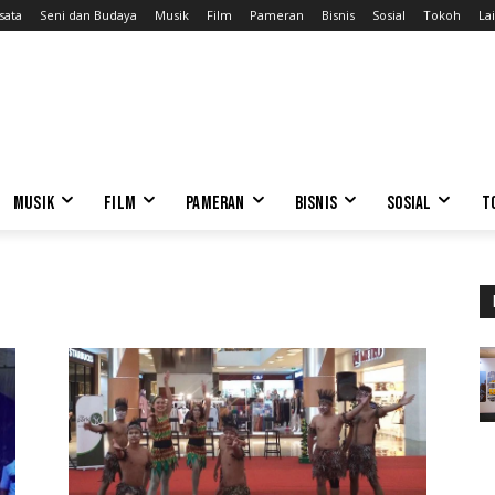
sata
Seni dan Budaya
Musik
Film
Pameran
Bisnis
Sosial
Tokoh
Lai
MUSIK
FILM
PAMERAN
BISNIS
SOSIAL
T