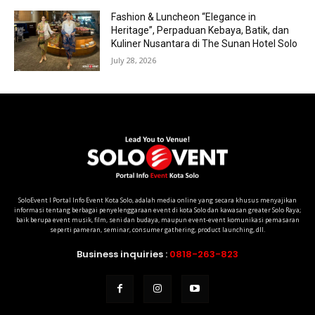
Fashion & Luncheon “Elegance in
Heritage”, Perpaduan Kebaya, Batik, dan
Kuliner Nusantara di The Sunan Hotel Solo
July 28, 2026
SoloEvent I Portal Info Event Kota Solo, adalah media online yang secara khusus menyajikan
informasi tentang berbagai penyelenggaraan event di kota Solo dan kawasan greater Solo Raya;
baik berupa event musik, film, seni dan budaya, maupun event-event komunikasi pemasaran
seperti pameran, seminar, consumer gathering, product launching, dll.
Business inquiries :
0818-263-823