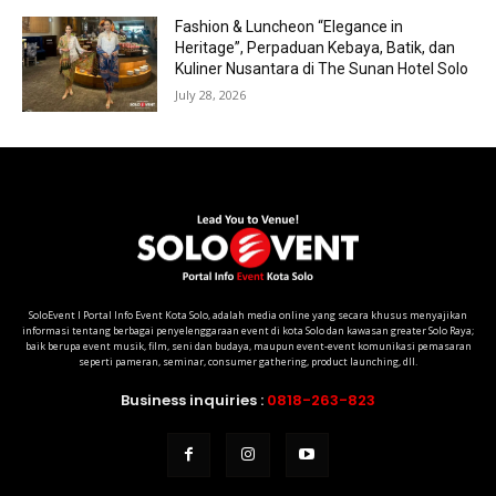
Fashion & Luncheon “Elegance in
Heritage”, Perpaduan Kebaya, Batik, dan
Kuliner Nusantara di The Sunan Hotel Solo
July 28, 2026
SoloEvent I Portal Info Event Kota Solo, adalah media online yang secara khusus menyajikan
informasi tentang berbagai penyelenggaraan event di kota Solo dan kawasan greater Solo Raya;
baik berupa event musik, film, seni dan budaya, maupun event-event komunikasi pemasaran
seperti pameran, seminar, consumer gathering, product launching, dll.
Business inquiries :
0818-263-823