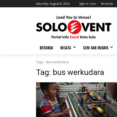
Saturday, August 8, 2026
Sign in / Join
Beranda
BERANDA
WISATA
SENI DAN BUDAYA
Tags
Bus werkudara
Tag:
bus werkudara