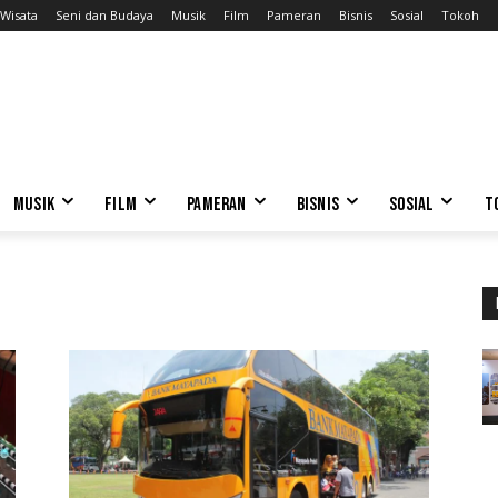
Wisata
Seni dan Budaya
Musik
Film
Pameran
Bisnis
Sosial
Tokoh
MUSIK
FILM
PAMERAN
BISNIS
SOSIAL
T