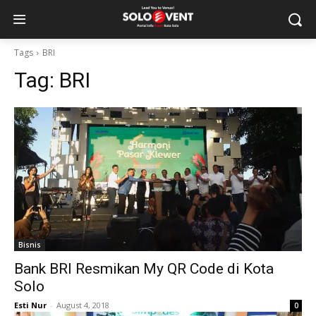
Tags
BRI
Tag:
BRI
Bisnis
Bank BRI Resmikan My QR Code di Kota
Solo
Esti Nur
-
August 4, 2018
0