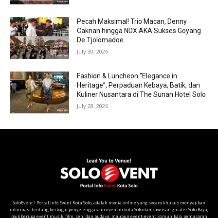
Pecah Maksimal! Trio Macan, Denny
Caknan hingga NDX AKA Sukses Goyang
De Tjolomadoe.
July 30, 2026
Fashion & Luncheon “Elegance in
Heritage”, Perpaduan Kebaya, Batik, dan
Kuliner Nusantara di The Sunan Hotel Solo
July 28, 2026
SoloEvent I Portal Info Event Kota Solo, adalah media online yang secara khusus menyajikan
informasi tentang berbagai penyelenggaraan event di kota Solo dan kawasan greater Solo Raya;
baik berupa event musik, film, seni dan budaya, maupun event-event komunikasi pemasaran