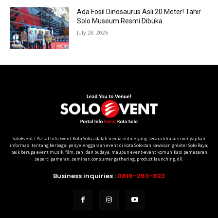
Ada Fosil Dinosaurus Asli 20 Meter! Tahir
Solo Museum Resmi Dibuka.
July 28, 2026
SoloEvent I Portal Info Event Kota Solo, adalah media online yang secara khusus menyajikan
informasi tentang berbagai penyelenggaraan event di kota Solo dan kawasan greater Solo Raya;
baik berupa event musik, film, seni dan budaya, maupun event-event komunikasi pemasaran
seperti pameran, seminar, consumer gathering, product launching, dll.
Business inquiries :
0818-263-823