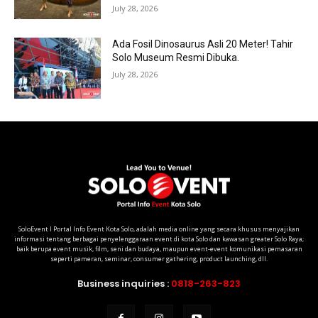
July 28, 2026
Ada Fosil Dinosaurus Asli 20 Meter! Tahir
Solo Museum Resmi Dibuka.
July 28, 2026
SoloEvent I Portal Info Event Kota Solo, adalah media online yang secara khusus menyajikan
informasi tentang berbagai penyelenggaraan event di kota Solo dan kawasan greater Solo Raya;
baik berupa event musik, film, seni dan budaya, maupun event-event komunikasi pemasaran
seperti pameran, seminar, consumer gathering, product launching, dll.
Business inquiries :
0818-263-823