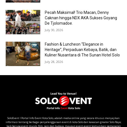
Pecah Maksimal! Trio Macan, Denny
Caknan hingga NDX AKA Sukses Goyang
De Tjolomadoe.
July 30, 2026
Fashion & Luncheon “Elegance in
Heritage”, Perpaduan Kebaya, Batik, dan
Kuliner Nusantara di The Sunan Hotel Solo
July 28, 2026
SoloEvent I Portal Info Event Kota Solo, adalah media online yang secara khusus menyajikan
informasi tentang berbagai penyelenggaraan event di kota Solo dan kawasan greater Solo Raya;
baik berupa event musik, film, seni dan budaya, maupun event-event komunikasi pemasaran