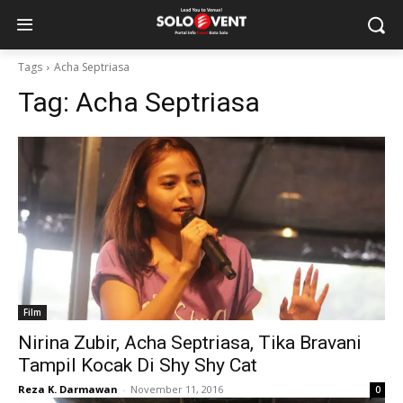
Tags
Acha Septriasa
Tag:
Acha Septriasa
Film
Nirina Zubir, Acha Septriasa, Tika Bravani
Tampil Kocak Di Shy Shy Cat
Reza K. Darmawan
-
November 11, 2016
0